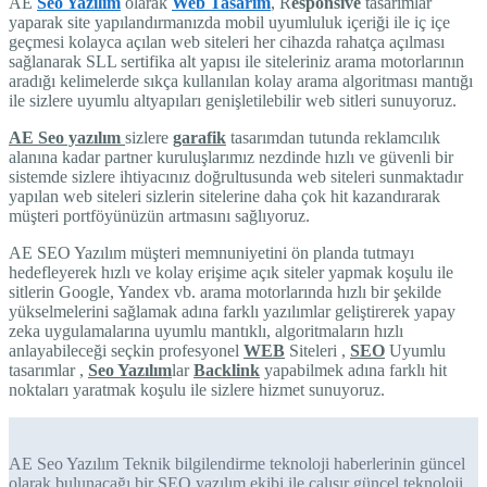
AE
Seo Yazılım
olarak
Web Tasarım
, R
esponsive
tasarımlar
yaparak site yapılandırmanızda mobil uyumluluk içeriği ile iç içe
geçmesi kolayca açılan web siteleri her cihazda rahatça açılması
sağlanarak SLL sertifika alt yapısı ile siteleriniz arama motorlarının
aradığı kelimelerde sıkça kullanılan kolay arama algoritması mantığı
ile sizlere uyumlu altyapıları genişletilebilir web sitleri sunuyoruz.
AE Seo yazılım
sizlere
garafik
tasarımdan tutunda reklamcılık
alanına kadar partner kuruluşlarımız nezdinde hızlı ve güvenli bir
sistemde sizlere ihtiyacınız doğrultusunda web siteleri sunmaktadır
yapılan web siteleri sizlerin sitelerine daha çok hit kazandırarak
müşteri portföyünüzün artmasını sağlıyoruz.
AE SEO Yazılım müşteri memnuniyetini ön planda tutmayı
hedefleyerek hızlı ve kolay erişime açık siteler yapmak koşulu ile
sitlerin Google, Yandex vb. arama motorlarında hızlı bir şekilde
yükselmelerini sağlamak adına farklı yazılımlar geliştirerek yapay
zeka uygulamalarına uyumlu mantıklı, algoritmaların hızlı
anlayabileceği seçkin profesyonel
WEB
Siteleri ,
SEO
Uyumlu
tasarımlar ,
Seo Yazılım
lar
Backlink
yapabilmek adına farklı hit
noktaları yaratmak koşulu ile sizlere hizmet sunuyoruz.
AE Seo Yazılım Teknik bilgilendirme teknoloji haberlerinin güncel
olarak bulunacağı bir SEO yazılım ekibi ile çalışır güncel teknoloji