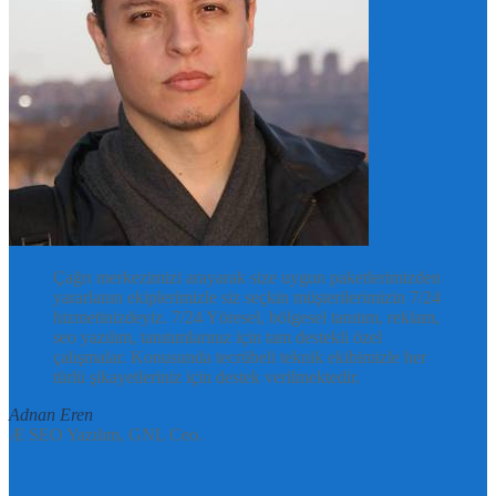
Çağrı merkezimizi arayarak size uygun paketlerimizden
yararlanın ekiplerimizle siz seçkin müşterilerimizin 7/24
hizmetinizdeyiz. 7/24 Yöresel, bölgesel tanıtım, reklam,
seo yazılım, tanıtımlarınız için tam destekli özel
çalışmalar. Konusunda tecrübeli teknik ekibimizle her
türlü şikayetleriniz için destek verilmektedir.
Adnan Eren
Æ SEO Yazılım, GNL Ceo.