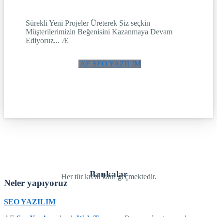
Sürekli Yeni Projeler Üreterek Siz seçkin
Müşterilerimizin Beğenisini Kazanmaya Devam
Ediyoruz... Æ
AE SEO YAZILIM
Bankalar
Her tür kredi karti geçmektedir.
Neler yapıyoruz
SEO YAZILIM