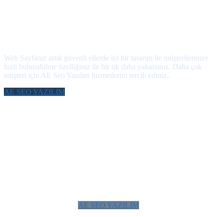
Misyonumuz
Dünya Pazarında Yerinizi Aldınız mı!
Web Sayfanız artık güvenli ellerde iyi bir tasarım ile müşterilerinize
hızlı bulunabilme özelliğiniz ile bir tık daha yakınsınız. Daha çok
müşteri için AE Seo Yazılım hizmetlerini tercih ediniz..
AE SEO YAZILIM
AE SEO YAZILIM