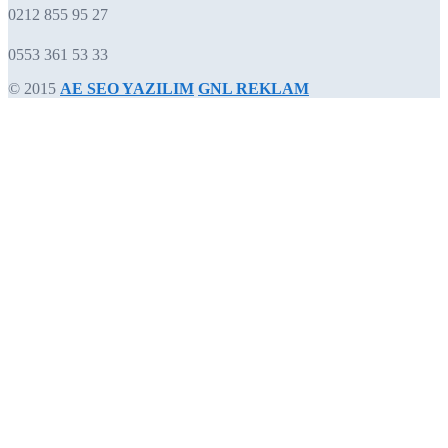
0212 855 95 27
0553 361 53 33
© 2015
AE SEO YAZILIM
GNL REKLAM