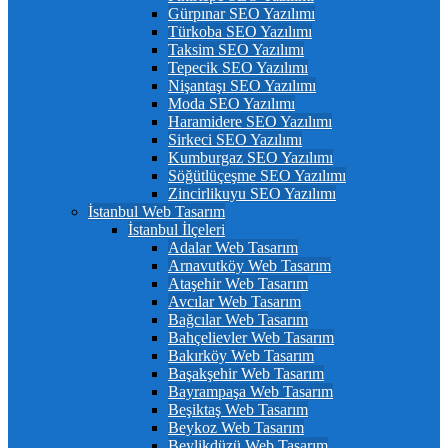
Gürpınar SEO Yazılımı
Türkoba SEO Yazılımı
Taksim SEO Yazılımı
Tepecik SEO Yazılımı
Nişantaşı SEO Yazılımı
Moda SEO Yazılımı
Haramidere SEO Yazılımı
Sirkeci SEO Yazılımı
Kumburgaz SEO Yazılımı
Söğütlüçeşme SEO Yazılımı
Zincirlikuyu SEO Yazılımı
İstanbul Web Tasarım
İstanbul İlçeleri
Adalar Web Tasarım
Arnavutköy Web Tasarım
Ataşehir Web Tasarım
Avcılar Web Tasarım
Bağcılar Web Tasarım
Bahçelievler Web Tasarım
Bakırköy Web Tasarım
Başakşehir Web Tasarım
Bayrampaşa Web Tasarım
Beşiktaş Web Tasarım
Beykoz Web Tasarım
Beylikdüzü Web Tasarım